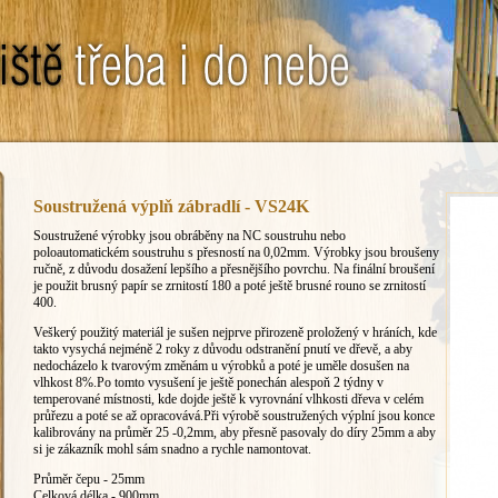
Soustružená výplň zábradlí - VS24K
Soustružené výrobky jsou obráběny na NC soustruhu nebo
poloautomatickém soustruhu s přesností na 0,02mm. Výrobky jsou broušeny
ručně, z důvodu dosažení lepšího a přesnějšího povrchu. Na finální broušení
je použit brusný papír se zrnitostí 180 a poté ještě brusné rouno se zrnitostí
400.
Veškerý použitý materiál je sušen nejprve přirozeně proložený v hráních, kde
takto vysychá nejméně 2 roky z důvodu odstranění pnutí ve dřevě, a aby
nedocházelo k tvarovým změnám u výrobků a poté je uměle dosušen na
vlhkost 8%.Po tomto vysušení je ještě ponechán alespoň 2 týdny v
temperované místnosti, kde dojde ještě k vyrovnání vlhkosti dřeva v celém
průřezu a poté se až opracovává.Při výrobě soustružených výplní jsou konce
kalibrovány na průměr 25 -0,2mm, aby přesně pasovaly do díry 25mm a aby
si je zákazník mohl sám snadno a rychle namontovat.
Průměr čepu - 25mm
Celková délka - 900mm