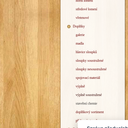
horní lomení
středové lomení
vřetenové
Doplňky
galerie
madla
hlavice sloupků
sloupky soustružené
sloupky nesoustružené
spojovací materiál
výplně
výplně soustružené
stavební chemie
doplňkový sortiment
přídavný stupeň