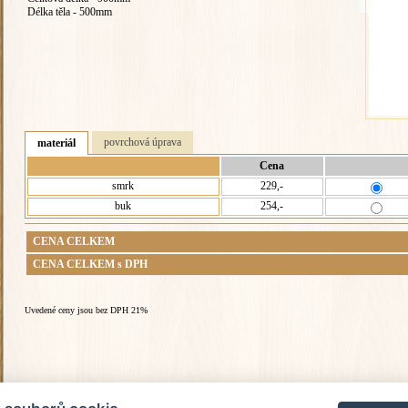
Délka těla - 500mm
povrchová úprava
materiál
Cena
smrk
229,-
buk
254,-
CENA CELKEM
CENA CELKEM s DPH
Uvedené ceny jsou bez DPH 21%