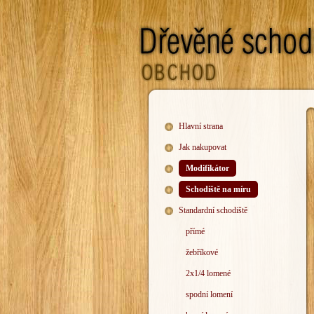
Hlavní strana
Jak nakupovat
Modifikátor
Schodiště na míru
Standardní schodiště
přímé
žebříkové
2x1/4 lomené
spodní lomení