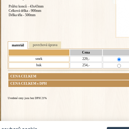
Průřez konců - 43x43mm
Celková délka - 900mm
Délka těla - 500mm
povrchová úprava
materiál
Cena
smrk
229,-
buk
254,-
CENA CELKEM
CENA CELKEM s DPH
Uvedené ceny jsou bez DPH 21%