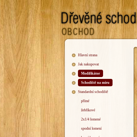
Hlavní strana
Jak nakupovat
Modifikátor
Schodiště na míru
Standardní schodiště
přímé
žebříkové
2x1/4 lomené
spodní lomení