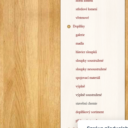
horní lomení
středové lomení
vřetenové
Doplňky
galerie
madla
hlavice sloupků
sloupky soustružené
sloupky nesoustružené
spojovací materiál
výplně
výplně soustružené
stavební chemie
doplňkový sortiment
přídavný stupeň