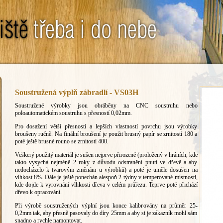
Soustružená výplň zábradlí - VS03H
Soustružené výrobky jsou obráběny na CNC soustruhu nebo
poloautomatickém soustruhu s přesností 0,02mm.
Pro dosažení větší přesnosti a lepších vlastností povrchu jsou výrobky
broušeny ručně. Na finální broušení je použit brusný papír se zrnitostí 180 a
poté ještě brusné rouno se zrnitostí 400.
Veškerý použitý materiál je sušen nejprve přirozeně (proložený v hráních, kde
takto vysychá nejméně 2 roky z důvodu odstranění pnutí ve dřevě a aby
nedocházelo k tvarovým změnám u výrobků) a poté je uměle dosušen na
vlhkost 8%. Dále je ještě ponechán alespoň 2 týdny v temperované místnosti,
kde dojde k vyrovnání vlhkosti dřeva v celém průřezu. Teprve poté přichází
dřevo k opracování.
Při výrobě soustružených výplní jsou konce kalibrovány na průměr 25-
0,2mm tak, aby přesně pasovaly do díry 25mm a aby si je zákazník mohl sám
snadno a rychle namontovat.