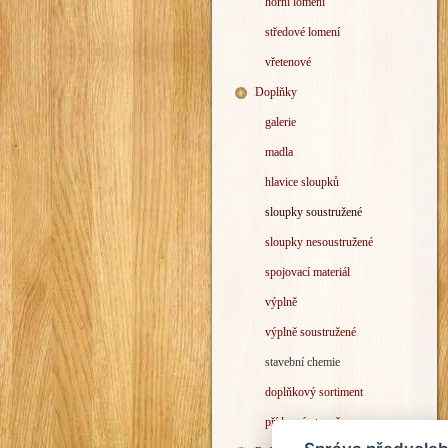
horní lomení
středové lomení
vřetenové
Doplňky
galerie
madla
hlavice sloupků
sloupky soustružené
sloupky nesoustružené
spojovací materiál
výplně
výplně soustružené
stavební chemie
doplňkový sortiment
přídavný stupeň