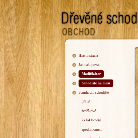
Hlavní strana
Jak nakupovat
Modifikátor
Schodiště na míru
Standardní schodiště
přímé
žebříkové
2x1/4 lomené
spodní lomení