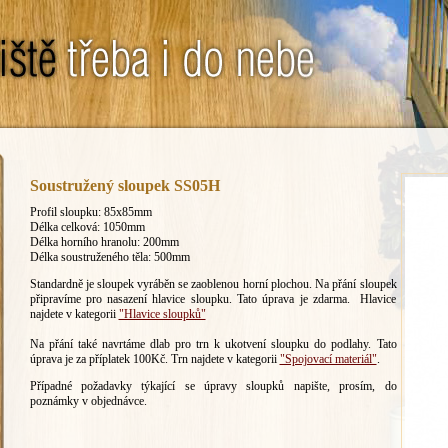
Soustružený sloupek SS05H
Profil sloupku: 85x85mm
Délka celková: 1050mm
Délka horního hranolu: 200mm
Délka soustruženého těla: 500mm
Standardně je sloupek vyráběn se zaoblenou horní plochou. Na přání sloupek
připravíme pro nasazení hlavice sloupku. Tato úprava je zdarma. Hlavice
najdete v kategorii
"Hlavice sloupků"
Na přání také navrtáme dlab pro trn k ukotvení sloupku do podlahy. Tato
úprava je za příplatek 100Kč. Trn najdete v kategorii
"Spojovací materiál"
.
Případné požadavky týkající se úpravy sloupků napište, prosím, do
poznámky v objednávce.