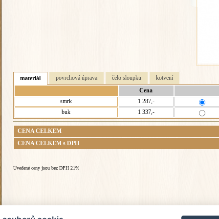
povrchová úprava
čelo sloupku
kotvení
materiál
Cena
smrk
1 287,-
buk
1 337,-
CENA CELKEM
CENA CELKEM s DPH
Uvedené ceny jsou bez DPH 21%