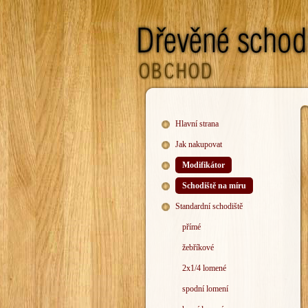
Hlavní strana
Jak nakupovat
Modifikátor
Schodiště na míru
Standardní schodiště
přímé
žebříkové
2x1/4 lomené
spodní lomení