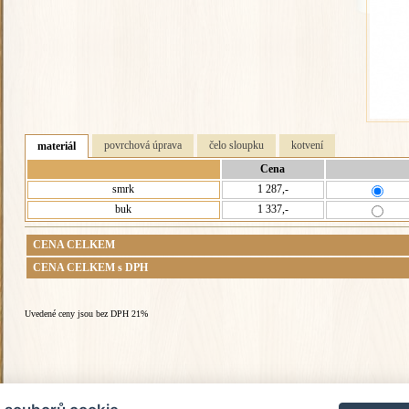
povrchová úprava
čelo sloupku
kotvení
materiál
Cena
smrk
1 287,-
buk
1 337,-
CENA CELKEM
CENA CELKEM s DPH
Uvedené ceny jsou bez DPH 21%