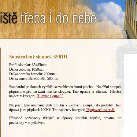
Soustružený sloupek SS01H
Profil sloupku: 85x85mm
Délka celková: 1050mm
Délka horního hranolu: 200mm
Délka soustruženého těla: 500mm
Standardně je sloupek vyráběn se zaoblenou horní plochou. Na přání sloupek
připravíme pro nasazení hlavice sloupku. Tato úprava je zdarma. Hlavice
najdete v kategorii
"Hlavice sloupků"
Na přání také navrtáme dlab pro trn k ukotvení sloupku do podlahy. Tato
úprava je za příplatek 100Kč. Trn najdete v kategorii
"Spojovací materiál"
.
Případné požadavky týkající se úpravy sloupků napište, prosím, do
poznámky v objednávce.