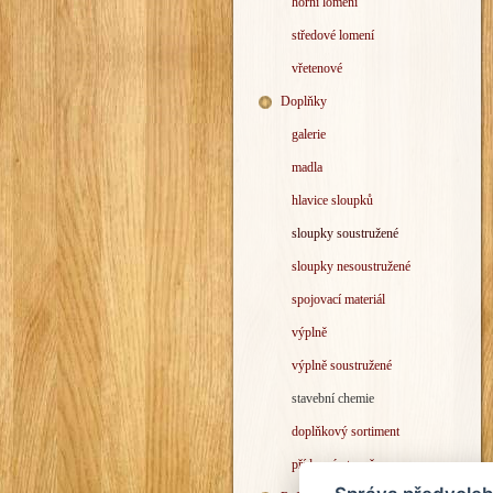
horní lomení
středové lomení
vřetenové
Doplňky
galerie
madla
hlavice sloupků
sloupky soustružené
sloupky nesoustružené
spojovací materiál
výplně
výplně soustružené
stavební chemie
doplňkový sortiment
přídavný stupeň