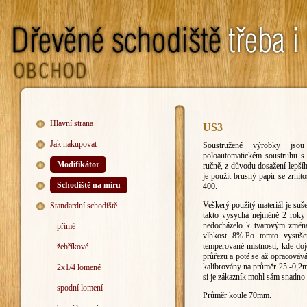
Hlavní strana
US3
Jak nakupovat
Soustružené výrobky js
poloautomatickém soustruhu s
Modifikátor
ručně, z důvodu dosažení lepšíh
je použit brusný papír se zrnito
Schodiště na míru
400.
Veškerý použitý materiál je suš
Standardní schodiště
takto vysychá nejméně 2 roky 
nedocházelo k tvarovým změn
přímé
vlhkost 8%.Po tomto vysuše
temperované místnosti, kde doj
žebříkové
průřezu a poté se až opracováv
kalibrovány na průměr 25 -0,2
2x1/4 lomené
si je zákazník mohl sám snadno 
spodní lomení
Průměr koule 70mm.