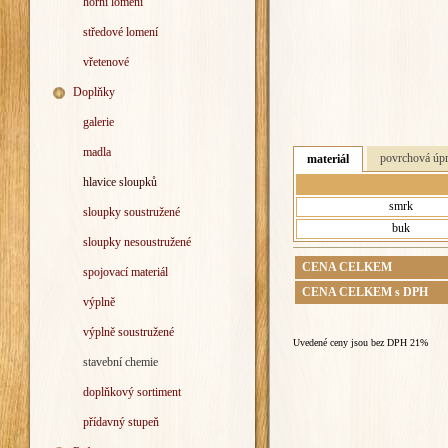
horní lomení
středové lomení
vřetenové
Doplňky
galerie
madla
povrchová úp
materiál
hlavice sloupků
smrk
sloupky soustružené
buk
sloupky nesoustružené
CENA CELKEM
spojovací materiál
CENA CELKEM s DPH
výplně
výplně soustružené
Uvedené ceny jsou bez DPH 21%
stavební chemie
doplňkový sortiment
přídavný stupeň